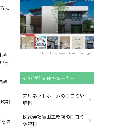
工程に
引用元：https://www.ai-koumuten.co.jp/
出や
いっ
その他注文住宅メーカー
価格
アルネットホームの口コミや
平均期
評判
株式会社篠田工務店の口コミ
なるの
や評判