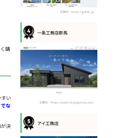
引用元：https://gs816.jp/
一条工務店群馬
しく購
やすい
引用元：https://www.ichijo-gunma.com/
けでな
アイ工務店
備が決