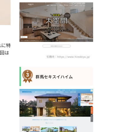
れに特
回は
引用元：https://www.hinokiya.jp/
群馬セキスイハイム